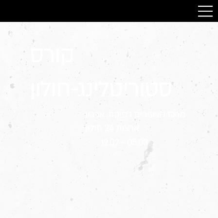
קורס
סטוריטלינג-חולון
מרכז הצעירים ג׳סיקה, ארבע
ארצות 24 חולון
12.02 - 05.03