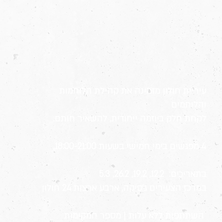
עיריית חולון מזמינה את קהילת הלוחמות
והלוחמים
לקחת חלק ביוזמה ייחודית, להשאיר חותם.
4 מפגשים בימי חמישי בשעות 18:00-21:00,
בתאריכים: 12.2, 19.2, 26.2, 5.3
במרכז הצעירים ג׳סיקה, ארבע ארצות 24 חולון
השתתפות ללא עלות | מספר המקומות