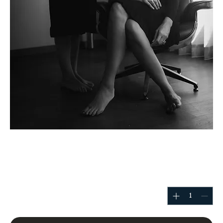
Or
מחיר
$5,000.00
כמות
*